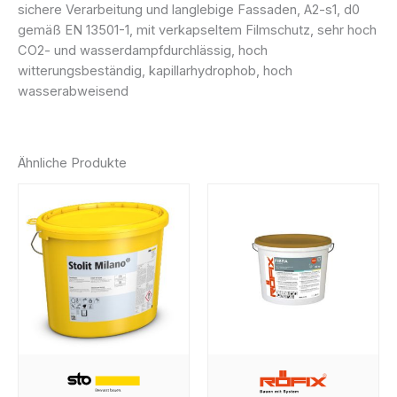
sichere Verarbeitung und langlebige Fassaden, A2-s1, d0
gemäß EN 13501-1, mit verkapseltem Filmschutz, sehr hoch
CO2- und wasserdampfdurchlässig, hoch
witterungsbeständig, kapillarhydrophob, hoch
wasserabweisend
Ähnliche Produkte
Dies
Prod
weist
mehr
Varia
auf.
Die
Opti
könn
auf
der