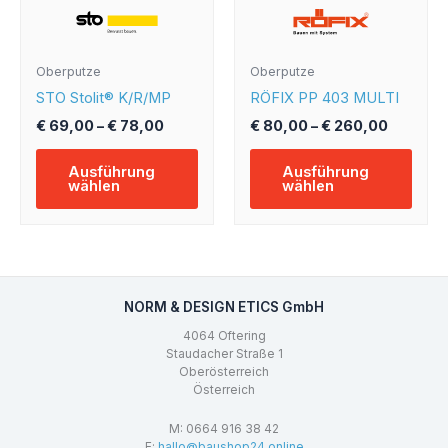
auf
auf
der
der
Produktseite
Produ
Oberputze
Oberputze
gewählt
gewä
STO Stolit® K/R/MP
RÖFIX PP 403 MULTI
werden
werd
€
69,00
–
€
78,00
€
80,00
–
€
260,00
Ausführung
Ausführung
wählen
wählen
NORM & DESIGN ETICS GmbH
4064 Oftering
Staudacher Straße 1
Oberösterreich
Österreich
M: 0664 916 38 42
E:
hallo@baushop24.online