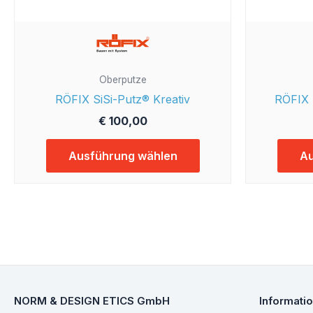
Produktseite
gewählt
werden
Oberputze
RÖFIX SiSi-Putz® Kreativ
RÖFIX 
€
100,00
Ausführung wählen
Au
NORM & DESIGN ETICS GmbH
Informati