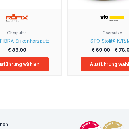
Produktseite
gewählt
werden
Oberputze
Oberputze
FIBRA Silikonharzputz
STO Stolit® K/R
€
86,00
€
69,00
–
€
78,
sführung wählen
Ausführung wäh
onen