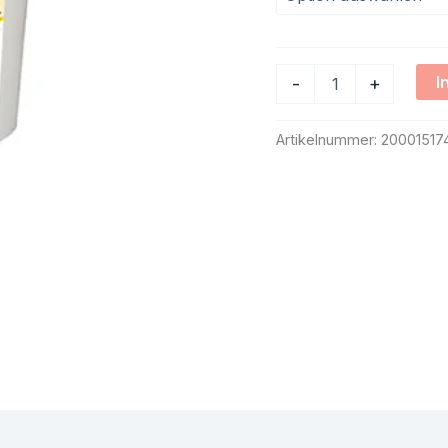
I
-
+
Artikelnummer:
20001517
en (0)