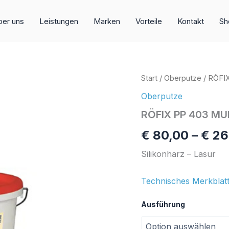
er uns
Leistungen
Marken
Vorteile
Kontakt
Sh
RÖFIX
Start
/
Oberputze
/ RÖFI
PP
Oberputze
403
MULTI
RÖFIX PP 403 MU
Menge
€
80,00
–
€
26
Silikonharz – Lasur
Technisches Merkblatt
Ausführung