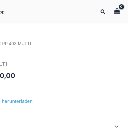
op
X PP 403 MULTI
Preisspanne:
€ 80,00
LTI
bis
0,00
€ 260,00
 herunterladen