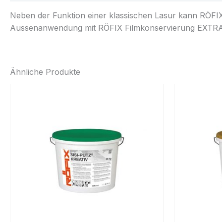
Neben der Funktion einer klassischen Lasur kann RÖF
Aussenanwendung mit RÖFIX Filmkonservierung EXTRA 
Ähnliche Produkte
Dieses
Produkt
weist
mehrere
Varianten
auf.
Die
Optionen
können
auf
der