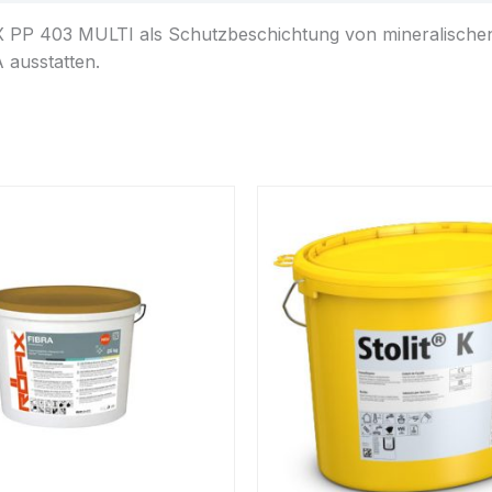
IX PP 403 MULTI als Schutzbeschichtung von mineralische
ausstatten.
Dieses
Produkt
weist
mehrere
Varianten
auf.
Die
Optionen
können
auf
der