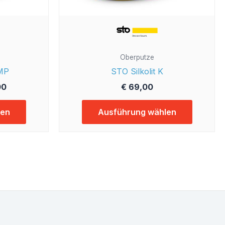
Produktseite
Produkts
gewählt
gewählt
werden
werden
Oberputze
/MP
STO Silkolit K
00
€
69,00
len
Ausführung wählen