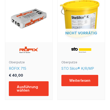
Produkt
weist
mehrere
Varianten
auf.
Die
NICHT VORRÄTIG
Optionen
können
auf
der
Produktseite
Oberputze
Oberputze
gewählt
RÖFIX 715
STO Silco® K/R/MP
werden
€
40,00
Weiterlesen
Ausführung
wählen