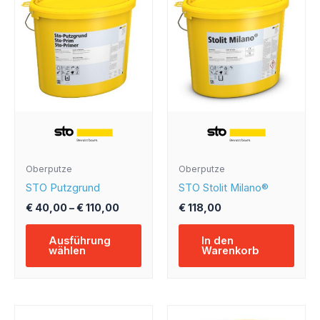
bis
weist
€ 110,00
mehrere
Varianten
auf.
Die
Optionen
können
auf
der
Produktseite
Oberputze
Oberputze
gewählt
STO Putzgrund
STO Stolit Milano®
werden
€
40,00
–
€
110,00
€
118,00
Ausführung
In den
wählen
Warenkorb
Dieses