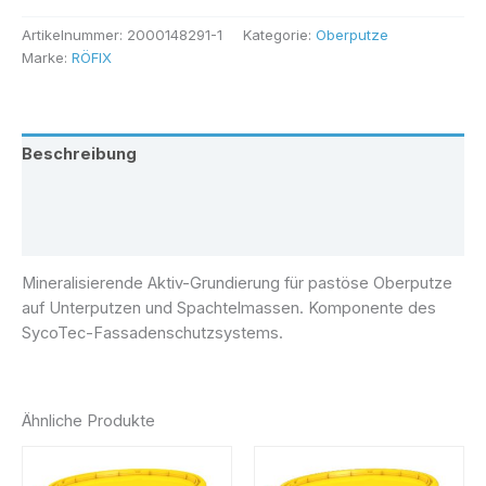
Artikelnummer:
2000148291-1
Kategorie:
Oberputze
Marke:
RÖFIX
Beschreibung
Zusätzliche Information
Rezensionen (0)
Mineralisierende Aktiv-Grundierung für pastöse Oberputze
auf Unterputzen und Spachtelmassen. Komponente des
SycoTec-Fassadenschutzsystems.
Ähnliche Produkte
Preisspanne:
Dieses
€ 40,00
Produkt