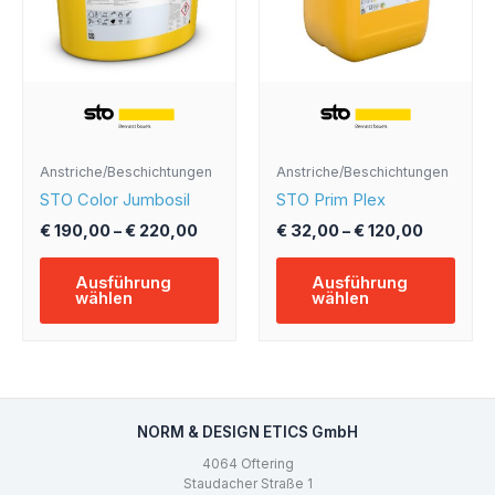
auf.
auf.
Die
Die
Optionen
Opti
können
könn
auf
auf
der
der
Produktseite
Produ
Anstriche/Beschichtungen
Anstriche/Beschichtungen
gewählt
gewä
STO Color Jumbosil
STO Prim Plex
werden
werd
€
190,00
–
€
220,00
€
32,00
–
€
120,00
Ausführung
Ausführung
wählen
wählen
NORM & DESIGN ETICS GmbH
4064 Oftering
Staudacher Straße 1