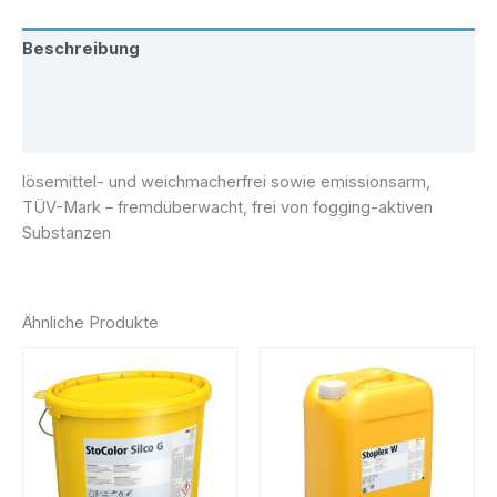
Beschreibung
Zusätzliche Information
Rezensionen (0)
lösemittel- und weichmacherfrei sowie emissionsarm,
TÜV-Mark – fremdüberwacht, frei von fogging-aktiven
Substanzen
Ähnliche Produkte
Preisspanne:
Preisspa
Dieses
Dies
€ 100,00
€ 55,00
Produkt
Prod
bis
bis
weist
weist
€ 260,00
€ 102,00
mehrere
mehr
Varianten
Varia
auf.
auf.