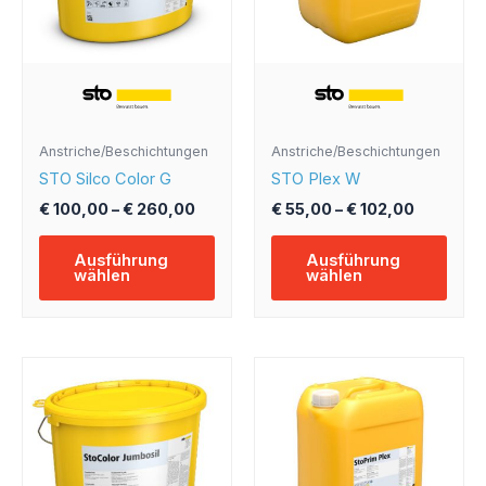
Die
Die
Optionen
Opti
können
könn
auf
auf
der
der
Produktseite
Produ
Anstriche/Beschichtungen
Anstriche/Beschichtungen
gewählt
gewä
STO Silco Color G
STO Plex W
werden
werd
€
100,00
–
€
260,00
€
55,00
–
€
102,00
Ausführung
Ausführung
wählen
wählen
Preisspanne:
Preissp
Dieses
Dies
€ 190,00
€ 32,00
Produkt
Prod
bis
bis
weist
weist
€ 220,00
€ 120,00
mehrere
mehr
Varianten
Varia