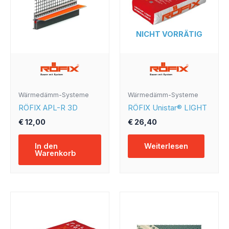
NICHT VORRÄTIG
Wärmedämm-Systeme
Wärmedämm-Systeme
RÖFIX APL-R 3D
RÖFIX Unistar® LIGHT
€
12,00
€
26,40
In den
Weiterlesen
Warenkorb
Preisspan
Dies
€ 18,00
Prod
bis
weist
€ 23,00