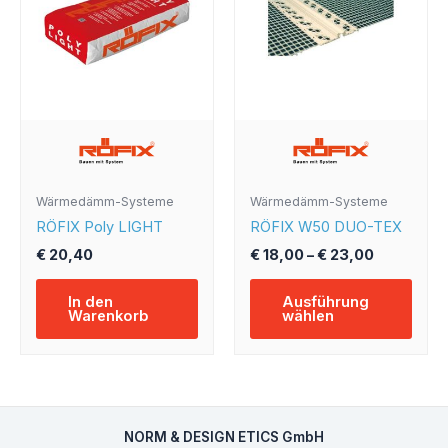
mehr
Varia
auf.
Die
Opti
könn
auf
der
Produ
Wärmedämm-Systeme
Wärmedämm-Systeme
gewä
RÖFIX Poly LIGHT
RÖFIX W50 DUO-TEX
werd
€
20,40
€
18,00
–
€
23,00
In den
Ausführung
Warenkorb
wählen
NORM & DESIGN ETICS GmbH