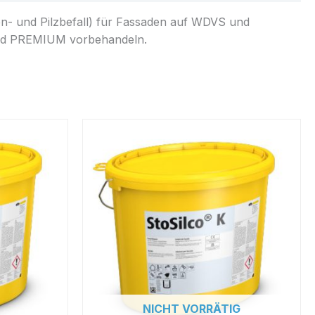
en- und Pilzbefall) für Fassaden auf WDVS und
und PREMIUM vorbehandeln.
Preisspanne:
Dieses
€ 69,00
Produkt
bis
weist
€ 78,00
mehrere
Varianten
auf.
Die
Optionen
können
auf
der
NICHT VORRÄTIG