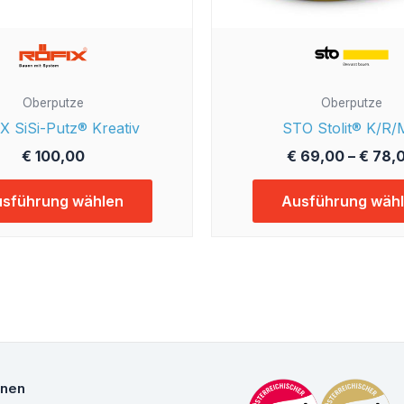
Produktseite
gewählt
werden
Oberputze
Oberputze
X SiSi-Putz® Kreativ
STO Stolit® K/R
€
100,00
€
69,00
–
€
78,
sführung wählen
Ausführung wäh
onen