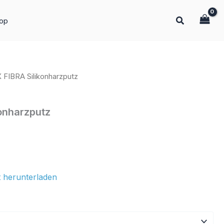
op
 FIBRA Silikonharzputz
konharzputz
 herunterladen