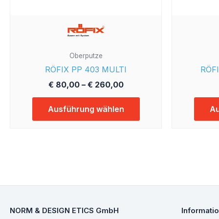
Produktseite
gewählt
werden
Oberputze
RÖFIX PP 403 MULTI
RÖFI
€
80,00
–
€
260,00
Ausführung wählen
Au
NORM & DESIGN ETICS GmbH
Informati