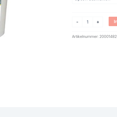
I
-
+
Artikelnummer:
20001482
en (0)