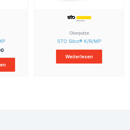
Produktseite
gewählt
werden
Oberputze
/MP
STO Silco® K/R/MP
00
Weiterlesen
len