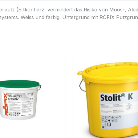
rputz (Silikonharz, vermindert das Risiko von Moos-, Alg
ystems. Weiss und farbig. Untergrund mit RÖFIX Putzgr
Dieses
Produkt
weist
mehrere
Varianten
auf.
Die
Optionen
können
auf
der