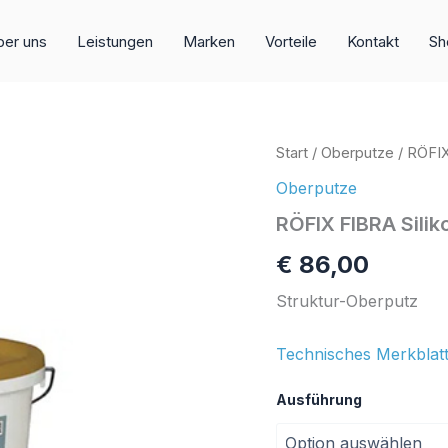
er uns
Leistungen
Marken
Vorteile
Kontakt
Sh
RÖFIX
Start
/
Oberputze
/ RÖFIX
FIBRA
Oberputze
Silikonharzputz
Menge
RÖFIX FIBRA Sili
€
86,00
Struktur-Oberputz
Technisches Merkblatt
Ausführung