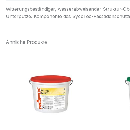
Witterungsbeständiger, wasserabweisender Struktur-Obe
Unterputze. Komponente des SycoTec-Fassadenschutzs
Ähnliche Produkte
Preisspanne:
Dieses
€ 80,00
Produkt
bis
weist
€ 260,00
mehrere
Varianten
auf.
Die
Optionen
können
auf
der