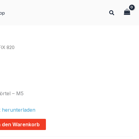
op
IX 820
tel – M5
 herunterladen
Alternative:
n den Warenkorb