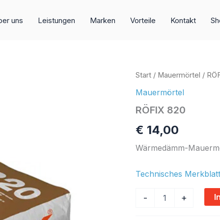
er uns
Leistungen
Marken
Vorteile
Kontakt
Sh
RÖFIX
Start
/
Mauermörtel
/ RÖF
820
Mauermörtel
Menge
RÖFIX 820
€
14,00
Wärmedämm-Mauermör
Technisches Merkblatt
I
-
+