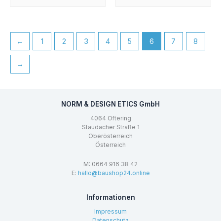
←
1
2
3
4
5
6
7
8
→
NORM & DESIGN ETICS GmbH
4064 Oftering
Staudacher Straße 1
Oberösterreich
Österreich
M: 0664 916 38 42
E:
hallo@baushop24.online
Informationen
Impressum
Datenschutz