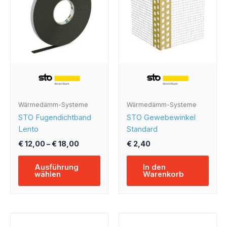
mehrere
Varianten
auf.
Die
Optionen
können
auf
der
Produktseite
Wärmedämm-Systeme
Wärmedämm-Systeme
gewählt
STO Fugendichtband
STO Gewebewinkel
werden
Lento
Standard
€
12,00
–
€
18,00
€
2,40
Ausführung
In den
wählen
Warenkorb