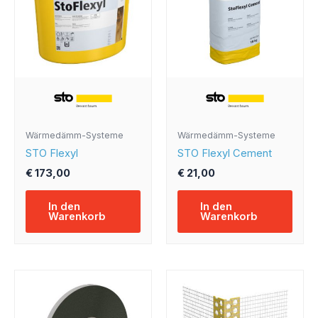
Wärmedämm-Systeme
Wärmedämm-Systeme
STO Flexyl
STO Flexyl Cement
€
173,00
€
21,00
In den
In den
Warenkorb
Warenkorb
Preisspanne:
Dieses
€ 12,00
Produkt
bis
weist
€ 18,00