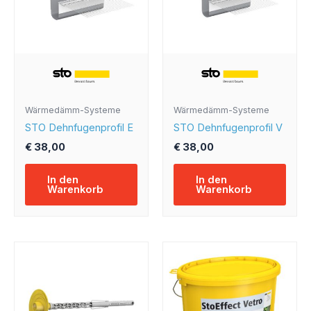
Wärmedämm-Systeme
Wärmedämm-Systeme
STO Dehnfugenprofil E
STO Dehnfugenprofil V
€
38,00
€
38,00
In den
In den
Warenkorb
Warenkorb
Preisspanne:
Dieses
€ 115,00
Produkt
bis
weist
€ 165,00
mehrere