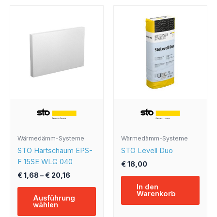
Preisspanne:
Dieses
€ 1,68
Produkt
bis
weist
€ 20,16
mehrere
Varianten
auf.
Die
Optionen
können
auf
der
Produktseite
Wärmedämm-Systeme
Wärmedämm-Systeme
gewählt
STO Hartschaum EPS-
STO Levell Duo
werden
F 15SE WLG 040
€
18,00
€
1,68
–
€
20,16
In den
Warenkorb
Ausführung
wählen