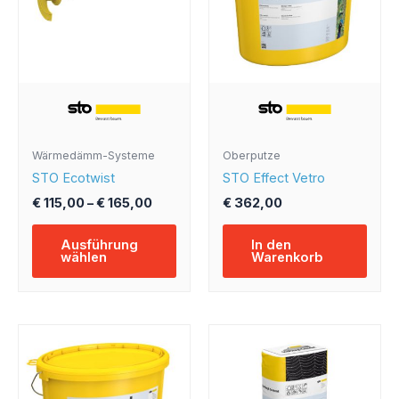
Varianten
auf.
Die
Optionen
können
auf
der
Produktseite
Wärmedämm-Systeme
Oberputze
gewählt
STO Ecotwist
STO Effect Vetro
werden
€
115,00
–
€
165,00
€
362,00
Ausführung
In den
wählen
Warenkorb